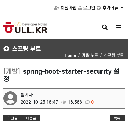
회원가입
로그인
추가메뉴
검
메
색
뉴
버
버
튼
튼
스프링 부트
Home
개발 노트
스프링 부트
[개발]
spring-boot-starter-security 설
정
필기자
2022-10-25 16:47
13,563
0
이전글
다음글
목록