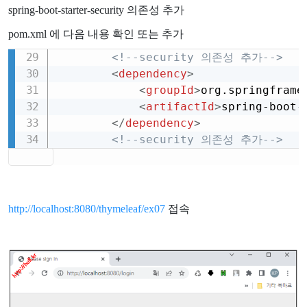
spring-boot-starter-security 의존성 추가
pom.xml 에 다음 내용 확인 또는 추가
<!--security 의존성 추가-->
Copy
<
dependency
>
<
groupId
>
org.springframe
<
artifactId
>
spring-boot-
</
dependency
>
<!--security 의존성 추가-->
http://localhost:8080/thymeleaf/ex07
접속