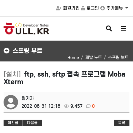
회원가입
로그인
추가메뉴
검
메
색
뉴
버
버
튼
튼
스프링 부트
Home
개발 노트
스프링 부트
[설치]
ftp, ssh, sftp 접속 프로그램 Moba
Xterm
필기자
2022-08-31 12:18
9,457
0
이전글
다음글
목록