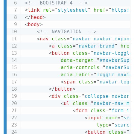
<!-- BOOTSTRAP 4  -->
<
link
rel
=
"
stylesheet
"
href
=
"
https:/
</
head
>
<
body
>
<!-- NAVIGATION  -->
<
nav
class
=
"
navbar navbar-expand
<
a
class
=
"
navbar-brand
"
href
<
button
class
=
"
navbar-toggle
data-target
=
"
#navbarSupp
aria-controls
=
"
navbarSup
aria-label
=
"
Toggle navig
<
span
class
=
"
navbar-togg
</
button
>
<
div
class
=
"
collapse navbar-
<
ul
class
=
"
navbar-nav ml
<
form
class
=
"
form-in
<
input
name
=
"
sea
type
=
"
search
<
button
class
=
"
b