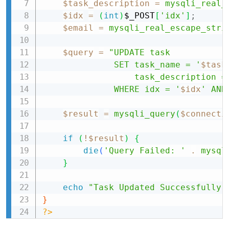
$task_description
=
mysqli_real_
$idx
=
(
int
)
$_POST
[
'idx'
]
;
$email
=
mysqli_real_escape_stri
$query
=
"UPDATE task 

              SET task_name = '
$task
                  task_description =
              WHERE idx = '
$idx
' AND
$result
=
mysqli_query
(
$connecti
if
(
!
$result
)
{
die
(
'Query Failed: '
.
mysql
}
echo
"Task Updated Successfully"
}
?>