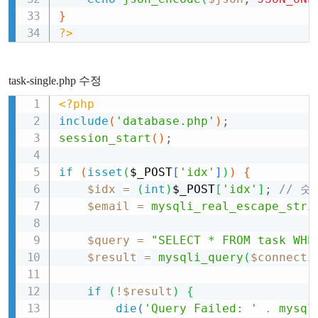
}
?>
task-single.php 수정
<?php
Copy
include
(
'database.php'
)
;
session_start
(
)
;
if
(
isset
(
$_POST
[
'idx'
]
)
)
{
$idx
=
(
int
)
$_POST
[
'idx'
]
;
// 숫
$email
=
mysqli_real_escape_stri
$query
=
"SELECT * FROM task WHE
$result
=
mysqli_query
(
$connecti
if
(
!
$result
)
{
die
(
'Query Failed: '
.
mysql