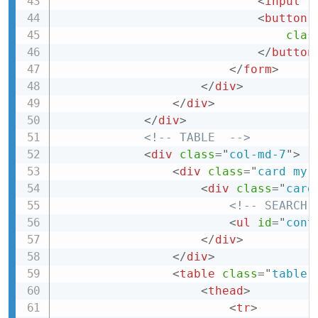
<
input
t
<
button
clas
</
button
</
form
>
</
div
>
</
div
>
</
div
>
<!-- TABLE  -->
<
div
class
=
"
col-md-7
"
>
<
div
class
=
"
card my-
<
div
class
=
"
card
<!-- SEARCH 
<
ul
id
=
"
cont
</
div
>
</
div
>
<
table
class
=
"
table 
<
thead
>
<
tr
>