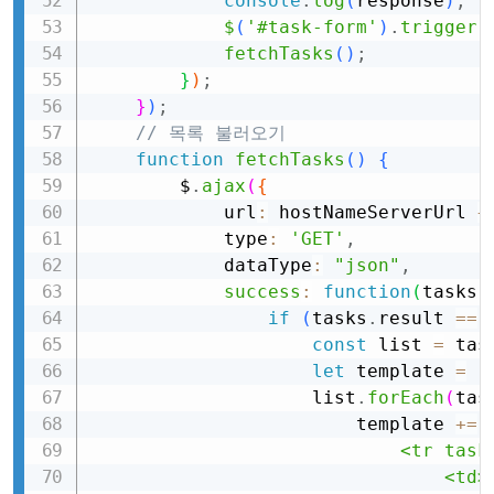
console
.
log
(
response
)
;
$
(
'#task-form'
)
.
trigger
(
fetchTasks
(
)
;
}
)
;
}
)
;
// 목록 불러오기
function
fetchTasks
(
)
{
        $
.
ajax
(
{
            url
:
 hostNameServerUrl 
+
            type
:
'GET'
,
            dataType
:
"json"
,
success
:
function
(
tasks
)
if
(
tasks
.
result
==
const
 list 
=
 tas
let
 template 
=
'
                    list
.
forEach
(
tas
                        template 
+=
                            <tr task
                                <td>