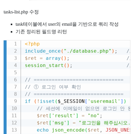
tasks-list.php 수정
task테이블에서 user의 email을 기반으로 쿼리 작성
기존 정리된 필드명 리턴
<?php
Copy
include_once
(
"./database.php"
)
;
/
$ret
=
array
(
)
;
/
session_start
(
)
;
/
// ==============================
// ① 로그인 여부 확인
// ==============================
if
(
!
isset
(
$_SESSION
[
'useremail'
]
)
|
// 세션에 이메일이 없으면 로그인 안 된
$ret
[
'result'
]
=
"no"
;
$ret
[
'msg'
]
=
"로그인을 해주십시오."
echo
json_encode
(
$ret
,
JSON_UNES