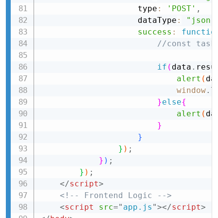
                    type
:
'POST'
,
                    dataType
:
"json"
success
:
functio
//const task
if
(
data
.
resu
alert
(
da
window
.
l
}
else
{
alert
(
da
}
}
}
)
;
}
)
;
}
)
;
</
script
>
<!-- Frontend Logic -->
<
script
src
=
"
app.js
"
>
</
script
>