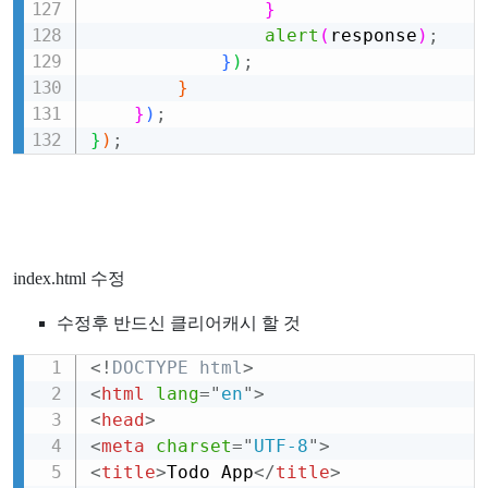
}
alert
(
response
)
;
}
)
;
}
}
)
;
}
)
;
index.html 수정
수정후 반드신 클리어캐시 할 것
<!
DOCTYPE
html
>
Copy
<
html
lang
=
"
en
"
>
<
head
>
<
meta
charset
=
"
UTF-8
"
>
<
title
>
Todo App
</
title
>