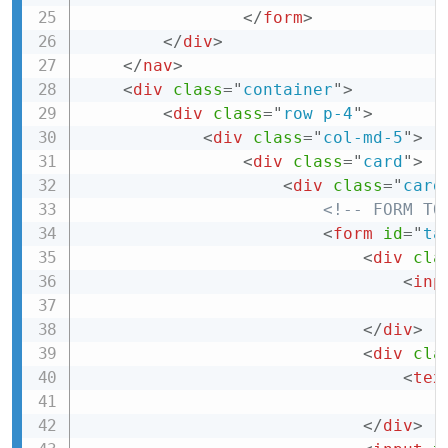
</
form
>
</
div
>
</
nav
>
<
div
class
=
"
container
"
>
<
div
class
=
"
row p-4
"
>
<
div
class
=
"
col-md-5
"
>
<
div
class
=
"
card
"
>
<
div
class
=
"
card
<!-- FORM TO
<
form
id
=
"
ta
<
div
cla
<
inp
</
div
>
<
div
cla
<
tex
</
div
>