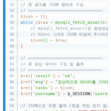
// ③ 결과를 JSON 형태로 구성
// ==============================
$json
=
[
]
;
while
(
$row
=
mysqli_fetch_assoc
(
$re
// mysqli_fetch_assoc()은 컬럼
// 따라서 그대로 JSON 배열에 추가하면 
$json
[
]
=
$row
;
}
// ==============================
// ④ 응답 데이터 구성 및 출력
// ==============================
$ret
[
'result'
]
=
"ok"
;
$ret
[
'msg'
]
=
"정상적으로 데이터를 가져왔
$ret
[
'tasks'
]
=
$json
;
$ret
[
'username'
]
=
$_SESSION
[
'userna
// JSON으로 최종 출력 (한글 깨짐 방지 옵션