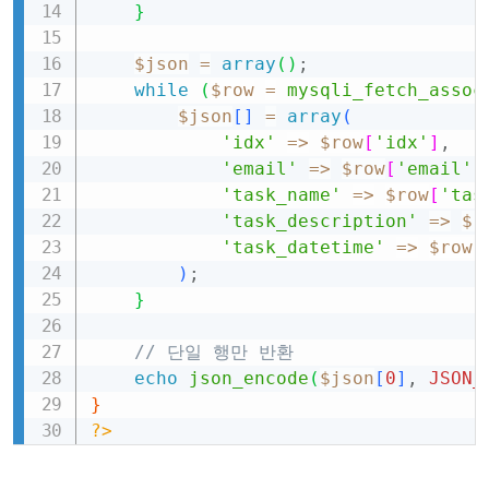
}
$json
=
array
(
)
;
while
(
$row
=
mysqli_fetch_assoc
$json
[
]
=
array
(
'idx'
=>
$row
[
'idx'
]
,
'email'
=>
$row
[
'email'
]
'task_name'
=>
$row
[
'tas
'task_description'
=>
$r
'task_datetime'
=>
$row
[
)
;
}
// 단일 행만 반환
echo
json_encode
(
$json
[
0
]
,
JSON_
}
?>