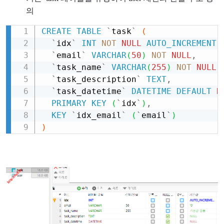
의
CREATE
TABLE
`
task
`
(
Copy
`
idx
`
INT
NOT
NULL
AUTO_INCREMENT
,
`
email
`
VARCHAR
(
50
)
NOT
NULL
,
`
task_name
`
VARCHAR
(
255
)
NOT
NULL
,
`
task_description
`
TEXT
,
`
task_datetime
`
DATETIME
DEFAULT
N
PRIMARY
KEY
(
`
idx
`
)
,
KEY
`
idx_email
`
(
`
email
`
)
)