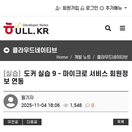
회원가입
로그인
추가메뉴
검
메
색
뉴
버
버
튼
튼
클라우드네이티브
Home
개발 노트
클라우드네이티브
[실습]
도커 실습 9 - 마이크로 서비스 회원정
보 연동
필기자
2025-11-04 18:06
1,546
0
이전글
다음글
목록