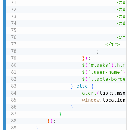
                                <td>
                                <td>
                                <td>
                                <td>

                                    
                                </td>
                            </tr>

`
;
}
)
;
$
(
'#tasks'
)
.
html
$
(
'.user-name'
)
.
$
(
".table-border
}
else
{
alert
(
tasks
.
msg
)
window
.
location
.
}
}
}
)
;
}