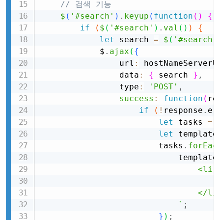
// 검색 기능
$
(
'#search'
)
.
keyup
(
function
(
)
{
if
(
$
(
'#search'
)
.
val
(
)
)
{
let
 search 
=
$
(
'#search'
            $
.
ajax
(
{
                url
:
 hostNameServerU
                data
:
{
 search 
}
,
                type
:
'POST'
,
success
:
function
(
re
if
(
!
response
.
er
let
 tasks 
=
let
 template
                        tasks
.
forEac
                            template
                                <li 
                                    
                                </li>
`
;
}
)
;