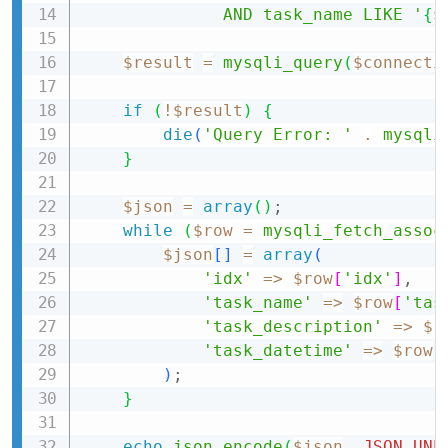
              AND task_name LIKE '
{
$
$result
=
mysqli_query
(
$connecti
if
(
!
$result
)
{
die
(
'Query Error: '
.
mysqli
}
$json
=
array
(
)
;
while
(
$row
=
mysqli_fetch_assoc
$json
[
]
=
array
(
'idx'
=>
$row
[
'idx'
]
,
'task_name'
=>
$row
[
'tas
'task_description'
=>
$r
'task_datetime'
=>
$row
[
)
;
}
echo
json_encode
(
$json
,
JSON_UNE