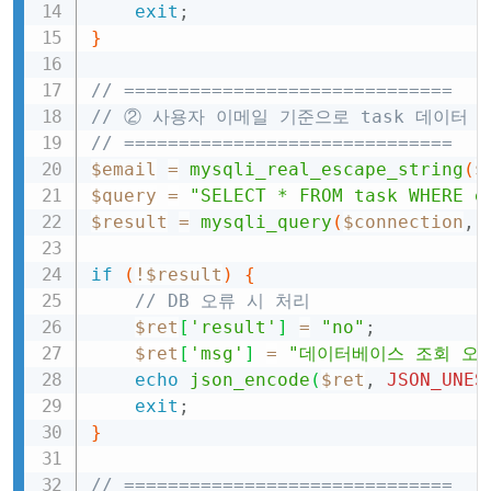
exit
;
}
// ==============================
// ② 사용자 이메일 기준으로 task 데이터 
// ==============================
$email
=
mysqli_real_escape_string
(
$
$query
=
"SELECT * FROM task WHERE e
$result
=
mysqli_query
(
$connection
,
if
(
!
$result
)
{
// DB 오류 시 처리
$ret
[
'result'
]
=
"no"
;
$ret
[
'msg'
]
=
"데이터베이스 조회 오
echo
json_encode
(
$ret
,
JSON_UNES
exit
;
}
// ==============================