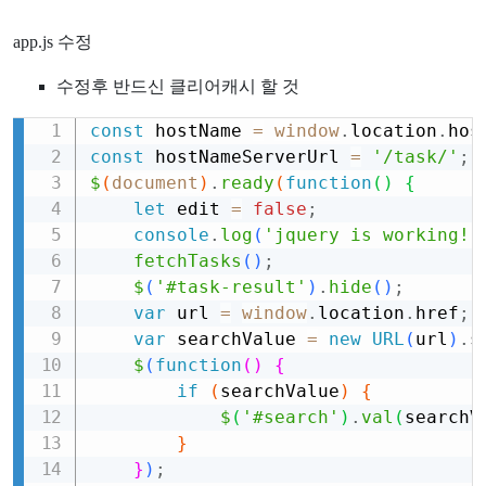
app.js 수정
수정후 반드신 클리어캐시 할 것
const
 hostName 
=
window
.
location
.
hos
Copy
const
 hostNameServerUrl 
=
'/task/'
;
$
(
document
)
.
ready
(
function
(
)
{
let
 edit 
=
false
;
console
.
log
(
'jquery is working!'
fetchTasks
(
)
;
$
(
'#task-result'
)
.
hide
(
)
;
var
 url 
=
window
.
location
.
href
;
var
 searchValue 
=
new
URL
(
url
)
.
s
$
(
function
(
)
{
if
(
searchValue
)
{
$
(
'#search'
)
.
val
(
searchV
}
}
)
;