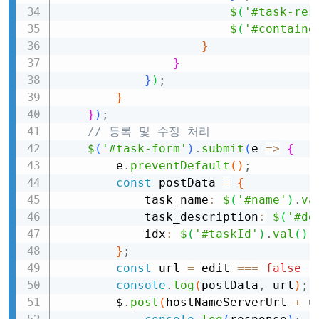
$
(
'#task-res
$
(
'#containe
}
}
}
)
;
}
}
)
;
// 등록 및 수정 처리
$
(
'#task-form'
)
.
submit
(
e
=>
{
        e
.
preventDefault
(
)
;
const
 postData 
=
{
            task_name
:
$
(
'#name'
)
.
va
            task_description
:
$
(
'#de
            idx
:
$
(
'#taskId'
)
.
val
(
)
}
;
const
 url 
=
 edit 
===
false
?
console
.
log
(
postData
,
 url
)
;
        $
.
post
(
hostNameServerUrl 
+
 u