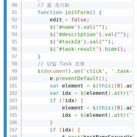
// 폼 초기화
function
initForm
(
)
{
        edit 
=
false
;
$
(
'#name'
)
.
val
(
""
)
;
$
(
'#description'
)
.
val
(
""
)
;
$
(
'#taskId'
)
.
val
(
""
)
;
$
(
'#task-result'
)
.
hide
(
)
;
}
// 단일 Task 조회
$
(
document
)
.
on
(
'click'
,
'.task-i
        e
.
preventDefault
(
)
;
var
 element 
=
$
(
this
)
[
0
]
.
act
var
 idx 
=
$
(
element
)
.
attr
(
't
if
(
!
idx
)
{
            element 
=
$
(
this
)
[
0
]
.
act
            idx 
=
$
(
element
)
.
attr
(
't
}
if
(
idx
)
{