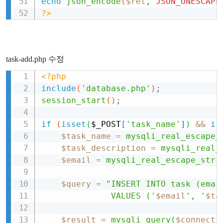
echo
json_encode
(
$ret
,
JSON_UNESCAPE
?>
task-add.php 수정
<?php
Copy
include
(
'database.php'
)
;
session_start
(
)
;
if
(
isset
(
$_POST
[
'task_name'
]
)
&&
is
$task_name
=
mysqli_real_escape_
$task_description
=
mysqli_real_
$email
=
mysqli_real_escape_stri
$query
=
"INSERT INTO task (emai
              VALUES ('
$email
', '
$ta
$result
=
mysqli_query
(
$connecti