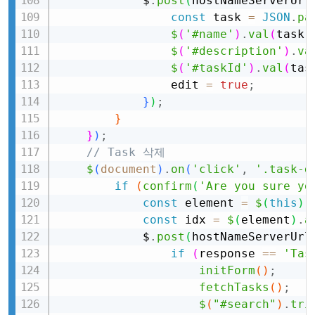
            $
.
post
(
hostNameServerUrl
const
 task 
=
JSON
.
pa
$
(
'#name'
)
.
val
(
task
.
$
(
'#description'
)
.
va
$
(
'#taskId'
)
.
val
(
tas
                edit 
=
true
;
}
)
;
}
}
)
;
// Task 삭제
$
(
document
)
.
on
(
'click'
,
'.task-d
if
(
confirm
(
'Are you sure yo
const
 element 
=
$
(
this
)
[
const
 idx 
=
$
(
element
)
.
a
            $
.
post
(
hostNameServerUrl
if
(
response 
==
'Tas
initForm
(
)
;
fetchTasks
(
)
;
$
(
"#search"
)
.
tri