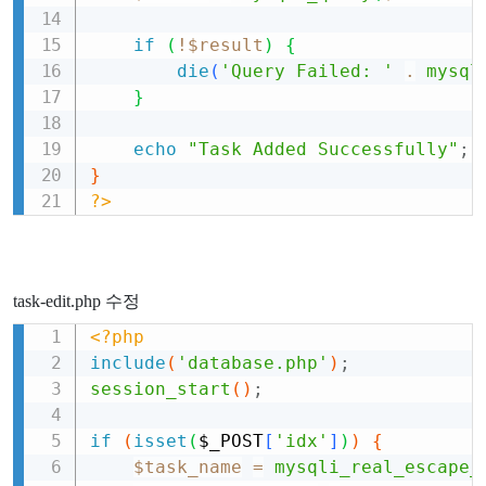
if
(
!
$result
)
{
die
(
'Query Failed: '
.
mysql
}
echo
"Task Added Successfully"
;
}
?>
task-edit.php 수정
<?php
Copy
include
(
'database.php'
)
;
session_start
(
)
;
if
(
isset
(
$_POST
[
'idx'
]
)
)
{
$task_name
=
mysqli_real_escape_