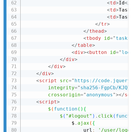
<
td
>
Id
</
<
td
>
Task
<
td
>
Task
</
tr
>
</
thead
>
<
tbody
id
=
"
tasks
</
table
>
<
div
>
<
button
id
=
"
log
</
div
>
</
div
>
</
div
>
<
script
src
=
"
https://code.jquery
integrity
=
"
sha256-FgpCb/KJQl
crossorigin
=
"
anonymous
"
>
</
sc
<
script
>
$
(
function
(
)
{
$
(
"#logout"
)
.
click
(
funct
                $
.
ajax
(
{
                    url
:
'/user/logo