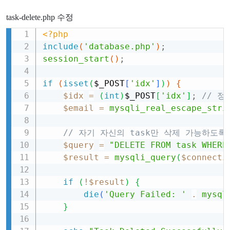
task-delete.php 수정
<?php
Copy
include
(
'database.php'
)
;
session_start
(
)
;
if
(
isset
(
$_POST
[
'idx'
]
)
)
{
$idx
=
(
int
)
$_POST
[
'idx'
]
;
// 
$email
=
mysqli_real_escape_stri
// 자기 자신의 task만 삭제 가능하도록
$query
=
"DELETE FROM task WHERE
$result
=
mysqli_query
(
$connecti
if
(
!
$result
)
{
die
(
'Query Failed: '
.
mysql
}