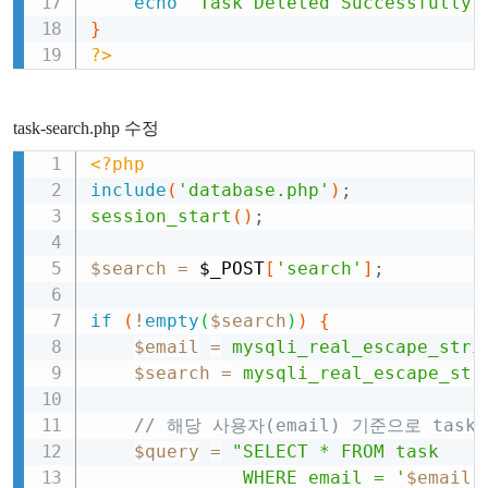
echo
"Task Deleted Successfully"
}
?>
task-search.php 수정
<?php
Copy
include
(
'database.php'
)
;
session_start
(
)
;
$search
=
$_POST
[
'search'
]
;
if
(
!
empty
(
$search
)
)
{
$email
=
mysqli_real_escape_stri
$search
=
mysqli_real_escape_str
// 해당 사용자(email) 기준으로 task_
$query
=
"SELECT * FROM task 

              WHERE email = '
$email
' 