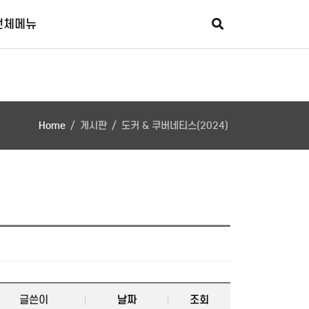
회원가입
로그인
추가메뉴
전체메뉴
Home
게시판
도커 & 쿠버네티스(2024)
글쓴이
날짜
조회