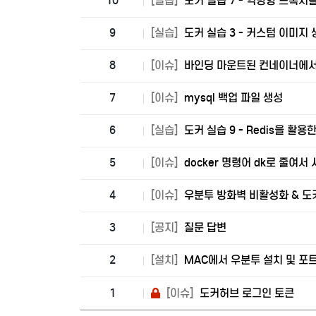
10
[실습]
도커 실습 7 - 역방향 프록
9
[실습]
도커 실습 3 - 커스텀 이미지
8
[이슈]
바인딩 마운트된 컨네이너에서
7
[이슈]
mysql 백업 파일 생성
6
[실습]
도커 실습 9 - Redis을 활
5
[이슈]
docker 명령어 dk로 줄여서
4
[이슈]
우분투 방화벽 비활성화 & 도
3
[공지]
질문 답변
2
[설치]
MAC에서 우분투 설치 및 포
1
[이슈]
도커허브 로그인 토큰