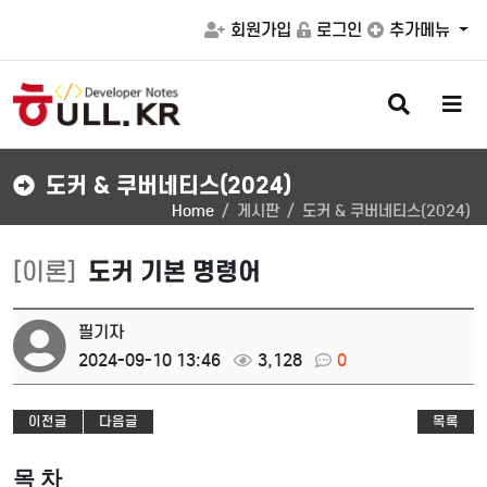
회원가입
로그인
추가메뉴
검
메
색
뉴
버
버
튼
튼
도커 & 쿠버네티스(2024)
Home
게시판
도커 & 쿠버네티스(2024)
[이론]
도커 기본 명령어
필기자
2024-09-10 13:46
3,128
0
이전글
다음글
목록
목 차