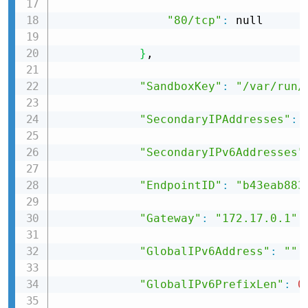
"80/tcp"
:
 null

}
,

"SandboxKey"
:
"/var/run/
"SecondaryIPAddresses"
:
 
"SecondaryIPv6Addresses"
"EndpointID"
:
"b43eab883
"Gateway"
:
"172.17.0.1"
,

"GlobalIPv6Address"
:
""
,

"GlobalIPv6PrefixLen"
:
0
,