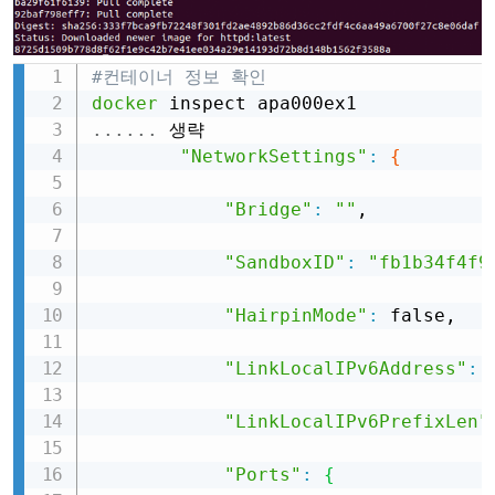
#컨테이너 정보 확인
Copy
docker
..
..
..
 생략

"NetworkSettings"
:
{
"Bridge"
:
""
,

"SandboxID"
:
"fb1b34f4f9
"HairpinMode"
:
 false,

"LinkLocalIPv6Address"
:
"LinkLocalIPv6PrefixLen"
"Ports"
:
{