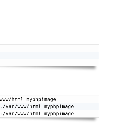
Copy
Copy
:/var/www/html myphpimage