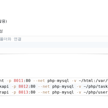
활용)
성
l 폴더와 연결
nt 
-p
8011
:80 
--net
 php-mysql 
-v
kapi 
-p
8012
:80 
--net
 php-mysql 
-v
rapi 
-p
8013
:80 
--net
 php-mysql 
-v
 ~/php/user