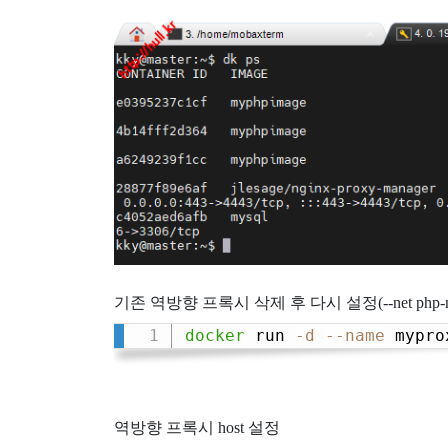
기존 역방향 프록시 삭제 후 다시 설정(--net php-m
docker
 run 
-d
--name
 mypro
역방향 프록시 host 설정