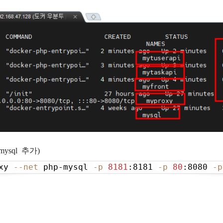
ysql 추가)
xy 
--net
 php-mysql 
-p
8181
:8181 
-p
80
:8080 
-p