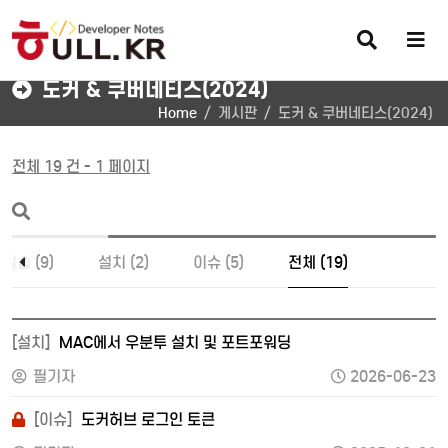
회원가입
로그인
추가메뉴
검
메
색
뉴
버
버
도커 & 쿠버네티스(2024)
튼
튼
Home
게시판
도커 & 쿠버네티스(2024)
전체 19 건 - 1 페이지
실습 (9)
설치 (2)
이슈 (5)
전체 (19)
[설치]
MAC에서 우분투 설치 및 포트포워딩
필기자
2026-06-23
[이슈]
도커허브 로그인 토큰